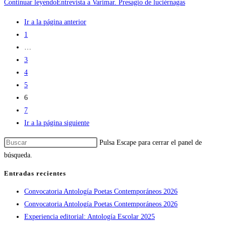
Continuar leyendo
Entrevista a Varimar. Presagio de luciérnagas
Ir a la página anterior
1
…
3
4
5
6
7
Ir a la página siguiente
Pulsa Escape para cerrar el panel de
búsqueda.
Entradas recientes
Convocatoria Antología Poetas Contemporáneos 2026
Convocatoria Antología Poetas Contemporáneos 2026
Experiencia editorial: Antología Escolar 2025