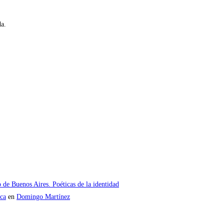
da.
o de Buenos Aires. Poéticas de la identidad
ica
en
Domingo Martínez