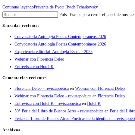
Continuar leyendo
Preventa de Pyotr Ilyich Tchaikovsky
Pulsa Escape para cerrar el panel de búsque
Entradas recientes
Convocatoria Antología Poetas Contemporáneos 2026
Convocatoria Antología Poetas Contemporáneos 2026
Experiencia editorial: Antología Escolar 2025
Webinar con Florencia Deleo
Entrevista con Hotel K
Comentarios recientes
Florencia Deleo - revistapoética
en
Webinar con Florencia Deleo
Webinar con Florencia Deleo - revistapoética
en
Florencia Deleo
Entrevista con Hotel K - revistapoética
en
Hotel K
50° Feria del Libro de Buenos Aires - revistapoética
en
Feria del Libr
Feria del Libro de Buenos Aires. Poéticas de la identidad - revistapoét
Archivos