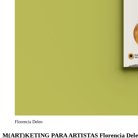
Florencia Deleo
M(ART)KETING PARA ARTISTAS Florencia Dele